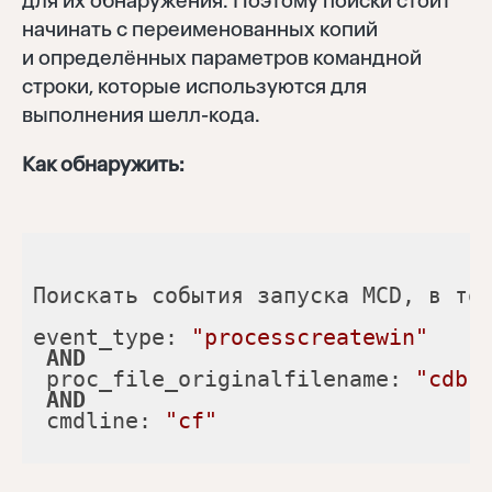
для их обнаружения. Поэтому поиски стоит
начинать с переименованных копий
и определённых параметров командной
строки, которые используются для
выполнения шелл-кода.
Как обнаружить:
Поискать события запуска MCD, в то
event_type: 
"processcreatewin"
AND
 proc_file_originalfilename: 
"cdb.
AND
 cmdline: 
"cf"