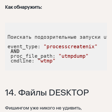
Как обнаружить:
event_type: 
"processcreatenix"
AND
 proc_file_path: 
"utmpdump"
 cmdline: 
"wtmp"
14. Файлы DESKTOP
Фишингом уже никого не удивить,