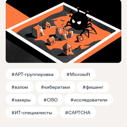
Тренды
Аналитика
Моя лента
#АРТ-группировка
#Microsoft
#взлом
#кибератаки
#фишинг
#хакеры
#CISO
#исследователи
#ИТ-специалисты
#CAPTCHA