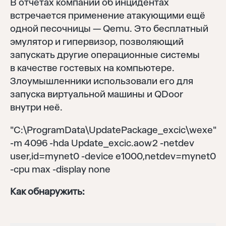
В отчётах компаний об инцидентах
встречается применение атакующими ещё
одной песочницы — Qemu. Это бесплатный
Войти
эмулятор и гипервизор, позволяющий
Восстановить
запускать другие операционные системы
в качестве гостевых на компьютере.
Забыли пароль?
Отправить
Злоумышленники использовали его для
запуска виртуальной машины и QDoor
внутри неё.
Нет аккаунта?
Регистрация
"C:\ProgramData\UpdatePackage_excic\wexe"
-m 4096 -hda Update_excic.aow2 -netdev
user,id=mynet0 -device e1000,netdev=mynet0
-cpu max -display none
Как обнаружить: