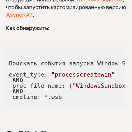
чтобы запустить кастомизированную версию
AsyncRAT
.
Как обнаружить:
event_type: 
"processcreatewin"
AND
 proc_file_name: (
"WindowsSandbox.
AND
 cmdline: *.wsb