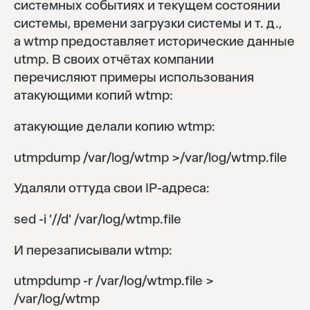
системных событиях и текущем состоянии
системы, времени загрузки системы и т. д.,
а wtmp предоставляет исторические данные
utmp. В своих отчётах компании
перечисляют примеры использования
атакующими копий wtmp:
атакующие делали копию wtmp:
utmpdump /var/log/wtmp >/var/log/wtmp.file
Удаляли оттуда свои IP-адреса:
sed -i '/
/d' /var/log/wtmp.file
И перезаписывали wtmp:
utmpdump -r /var/log/wtmp.file >
/var/log/wtmp