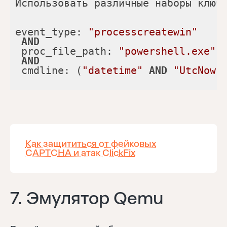
Использовать различные наборы ключ
event_type: 
"processcreatewin"
AND
 proc_file_path: 
"powershell.exe"
AND
 cmdline: (
"datetime"
AND
"UtcNow"
Как защититься от фейковых
CAPTCHA и атак ClickFix
7. Эмулятор Qemu