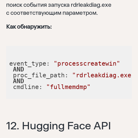
поиск события запуска rdrleakdiag.exe
с соответствующим параметром.
Как обнаружить:
event_type: 
"processcreatewin"
AND
 proc_file_path: 
"rdrleakdiag.exe"
AND
 cmdline: 
"fullmemdmp"
12. Hugging Face API