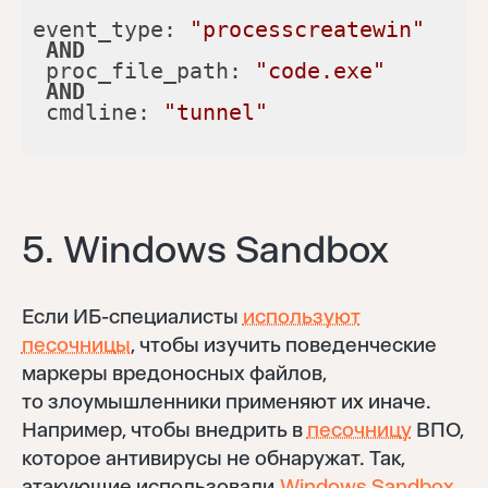
event_type: 
"processcreatewin"
AND
 proc_file_path: 
"code.exe"
AND
 cmdline: 
"tunnel"
5. Windows Sandbox
Если ИБ-специалисты
используют
песочницы
, чтобы изучить поведенческие
маркеры вредоносных файлов,
то злоумышленники применяют их иначе.
Например, чтобы внедрить в
песочницу
ВПО,
которое антивирусы не обнаружат. Так,
атакующие использовали
Windows Sandbox
,