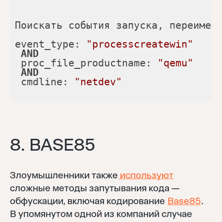
Поискать события запуска, переимен
event_type: 
"processcreatewin"
AND
 proc_file_productname: 
"qemu"
AND
 cmdline: 
"netdev"
8. BASE85
Злоумышленники также
используют
сложные методы запутывания кода —
обфускации, включая кодирование
Base85
.
В упомянутом одной из компаний случае