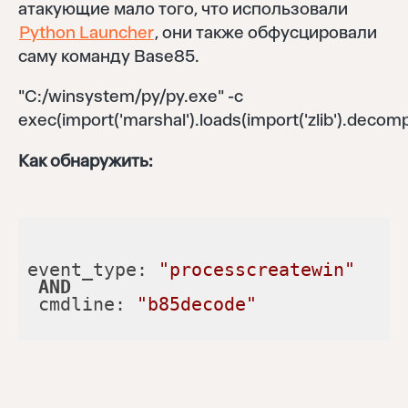
атакующие мало того, что использовали
Python Launcher
, они также обфусцировали
саму команду Base85.
"C:/winsystem/py/py.exe" -c
exec(import('marshal').loads(import('zlib').decom
Как обнаружить:
event_type: 
"processcreatewin"
AND
 cmdline: 
"b85decode"