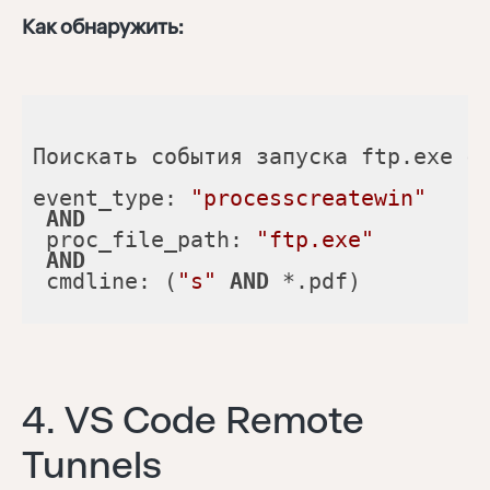
Как обнаружить:
event_type: 
"processcreatewin"
AND
 proc_file_path: 
"ftp.exe"
AND
 cmdline: (
"s"
AND
 *.pdf)
4. VS Code Remote
Tunnels