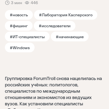
3 мин
446
Тренды
#новость
#Лаборатория Касперского
Аналитика
#фишинг
#исследователи
#ИТ-специалисты
#начинающие
Моя лента
#Windows
Группировка ForumTroll снова нацелилась на
российских учёных: политологов,
специалистов по международным
отношениям и экономистов из ведущих
вузов. Как установили специалисты