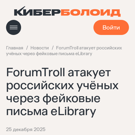
Войти
Главная
Новости
ForumTroll атакует российских
учёных через фейковые письма eLibrary
Новости
ForumTroll атакует
российских учёных
Кейсы
через фейковые
Мастерская
письма eLibrary
Навигатор технологий
25 декабря 2025