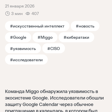
21 января 2026
Тренды
3 мин
407
Аналитика
#искусственный интеллект
#новость
#Google
#Miggo
#кибератаки
Моя лента
#уязвимость
#CISO
#исследователи
Команда Miggo обнаружила уязвимость в
экосистеме Google. Исследователи обошли
защиту Google Calendar через обычное
приглашение в календарь, в котором был