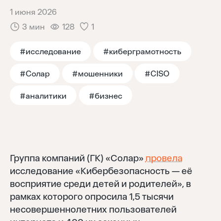
1 июня 2026
Тренды
3 мин
128
1
Аналитика
#исследование
#киберграмотность
#Солар
#мошенники
#CISO
Моя лента
#аналитики
#бизнес
Группа компаний (ГК) «Солар»
провела
исследование «Кибербезопасность — её
восприятие среди детей и родителей», в
рамках которого опросила 1,5 тысячи
несовершеннолетних пользователей