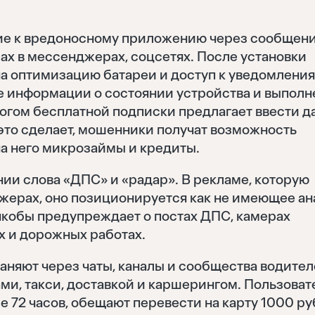
е к вредоносному приложению через сообщени
ах в мессенджерах, соцсетях. После установки
а оптимизацию батареи и доступ к уведомления
ие информации о состоянии устройства и выпол
логом бесплатной подписки предлагает ввести 
 это сделает, мошенники получат возможность
на него микрозаймы и кредиты.
ии слова «ДПС» и «радар». В рекламе, которую
жерах, оно позиционируется как не имеющее ан
 якобы предупреждает о постах ДПС, камерах
х и дорожных работах.
няют через чаты, каналы и сообщества водителе
ми, такси, доставкой и каршерингом. Пользоват
е 72 часов, обещают перевести на карту 1000 ру