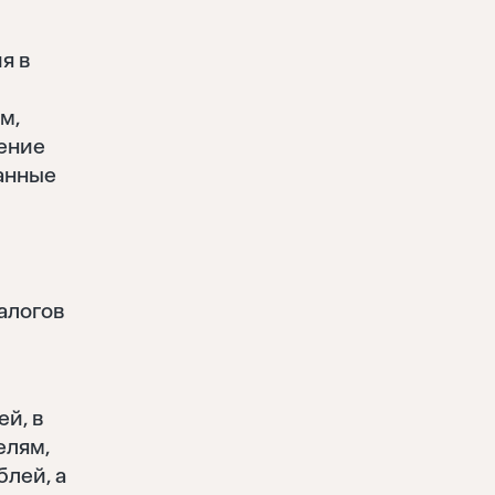
я в
м,
нение
данные
алогов
й, в
елям,
блей, а