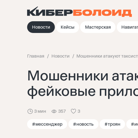
Новости
Кейсы
Мастерская
Навига
Главная
Новости
Мошенники атакуют таксист
Мошенники атак
фейковые прил
3 мин
357
3
#мессенджер
#новость
#троян
#и