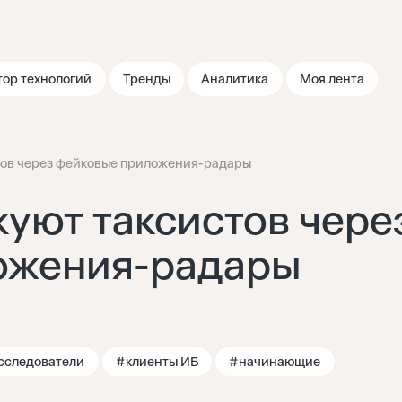
тор технологий
Тренды
Аналитика
Моя лента
ов через фейковые приложения-радары
уют таксистов чере
ожения-радары
сследователи
#клиенты ИБ
#начинающие