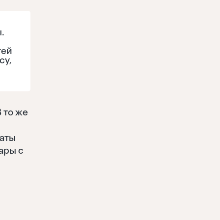
.
тей
су,
 то же
таты
ары с