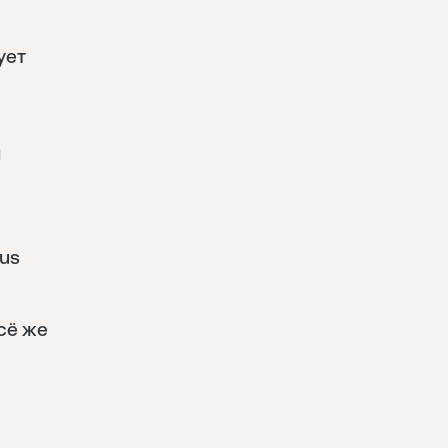
ует
я
lus
сё же