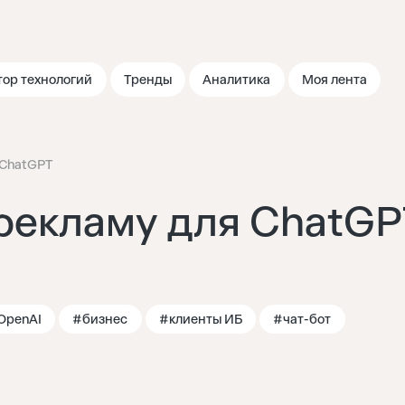
тор технологий
Тренды
Аналитика
Моя лента
 ChatGPT
 рекламу для ChatGP
OpenAI
#бизнес
#клиенты ИБ
#чат-бот