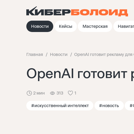
Новости
Кейсы
Мастерская
Навига
Главная
Новости
OpenAI готовит рекламу для
OpenAI готовит
2 мин
313
1
#искусственный интеллект
#новость
#