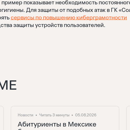
й пример показывает необходимость постоянног
гигиены. Для защиты от подобных атак в ГК «Со
рять
сервисы по повышению киберграмотности
Восстановить
едства защиты устройств пользователей.
Войти
Отправить
Забыли пароль?
Нет аккаунта?
Регистрация
МЕ
Новости
Читать 3 минуты
05.08.2026
Абитуриенты в Мексике