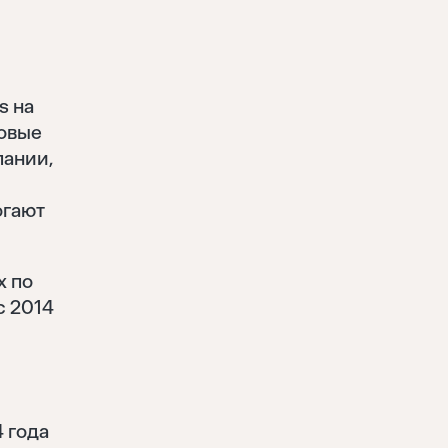
s на
говые
пании,
ь
огают
х по
с 2014
4 года