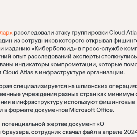
лар»
расследовали атаку группировки Cloud Atla
один из сотрудников которого открывал фишин
али изданию «Киберболоид» в пресс-службе ком
тний опыт расследований эксперты столкнулис
ваны индикаторы компрометации, которые пом
Cloud Atlas в инфраструктуре организации.
оторая специализируется на шпионских операция
твенные учреждения разных стран как минимум 
вения в инфраструктуру используют фишинговые
в формате документов Microsoft Office.
и потенциальной жертве документ «О
 браузера, сотрудник скачал файл в апреле 202