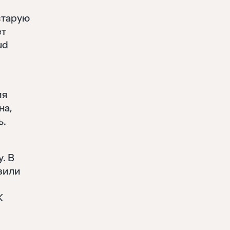
старую
ет
ud
ия
на,
ь.
. В
зили
К