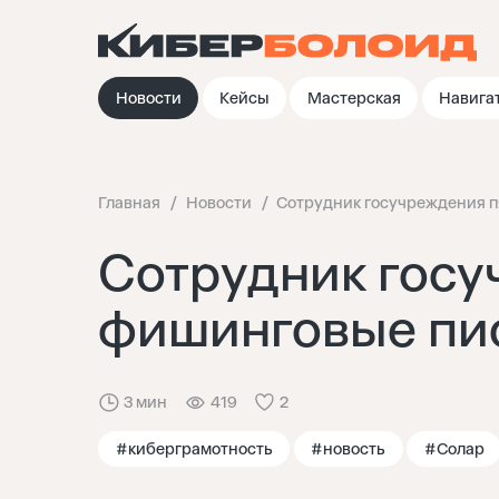
Новости
Кейсы
Мастерская
Навига
Главная
Новости
Сотрудник госучреждения п
Сотрудник госу
фишинговые пи
3 мин
419
2
#киберграмотность
#новость
#Солар