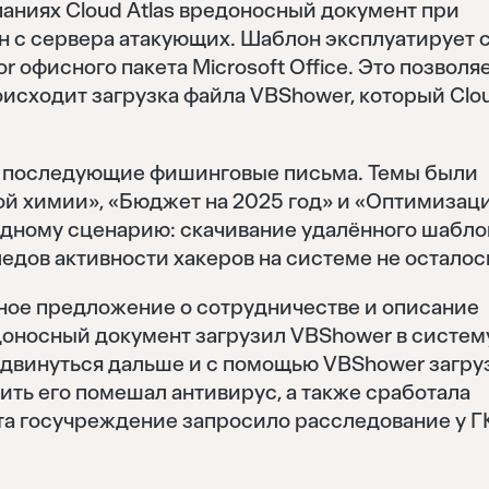
паниях Cloud Atlas вредоносный документ при
н с сервера атакующих. Шаблон эксплуатирует 
r офисного пакета Microsoft Office. Это позволя
оисходит загрузка файла VBShower, который Clo
се последующие фишинговые письма. Темы были
й химии», «Бюджет на 2025 год» и «Оптимизац
одному сценарию: скачивание удалённого шабло
едов активности хакеров на системе не осталос
ое предложение о сотрудничестве и описание
оносный документ загрузил VBShower в систему
двинуться дальше и с помощью VBShower загру
ить его помешал антивирус, а также сработала
та госучреждение запросило расследование у Г