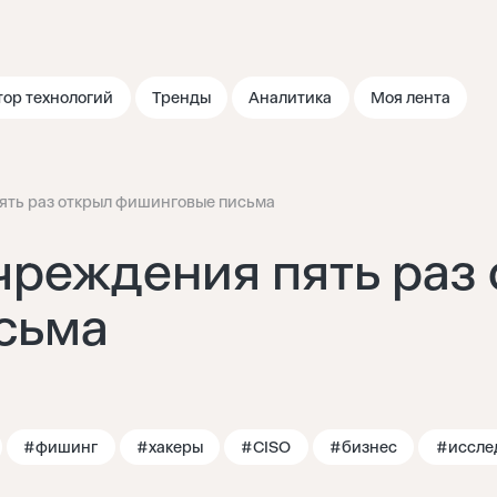
тор технологий
Тренды
Аналитика
Моя лента
ять раз открыл фишинговые письма
чреждения пять раз
сьма
#фишинг
#хакеры
#CISO
#бизнес
#иссле