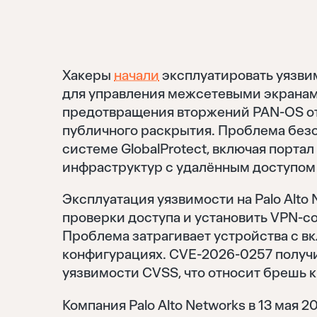
Хакеры
начали
эксплуатировать уязви
для управления межсетевыми экранами
предотвращения вторжений PAN-OS от P
публичного раскрытия. Проблема безо
системе GlobalProtect, включая портал
инфраструктур с удалённым доступом
Эксплуатация уязвимости на Palo Alt
проверки доступа и установить VPN-
Проблема затрагивает устройства с в
конфигурациях. CVE-2026-0257 получил
уязвимости CVSS, что относит брешь 
Компания Palo Alto Networks в 13 мая 2