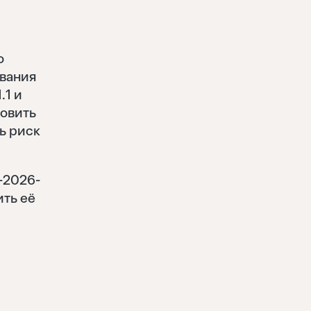
o
ования
.1 и
новить
ь риск
-2026-
ить её