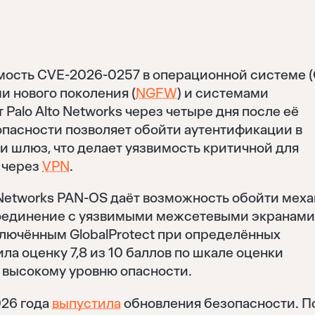
мость CVE-2026-0257 в операционной системе 
 нового поколения (
NGFW
) и системами
alo Alto Networks через четыре дня после её
пасности позволяет обойти аутентификации в
 и шлюз, что делает уязвимость критичной для
 через
VPN
.
o Networks PAN-OS даёт возможность обойти мех
соединение с уязвимыми межсетевыми экранами
ключённым GlobalProtect при определённых
а оценку 7,8 из 10 баллов по шкале оценки
к высокому уровню опасности.
026 года
выпустила
обновления безопасности. П