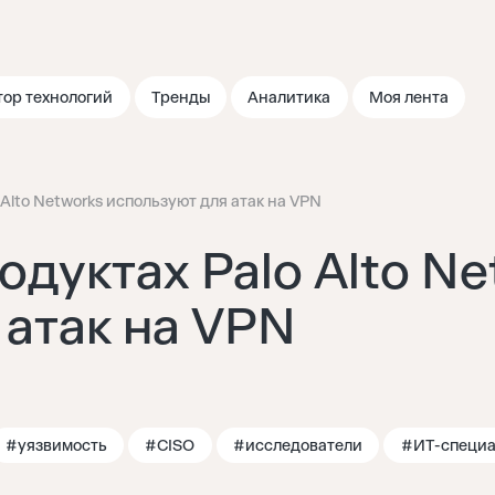
тор технологий
Тренды
Аналитика
Моя лента
 Alto Networks используют для атак на VPN
одуктах Palo Alto N
 атак на VPN
#уязвимость
#CISO
#исследователи
#ИТ-специа