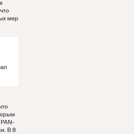
е
 что
ых мер
пал
что
оторым
 PAN-
и. В 8