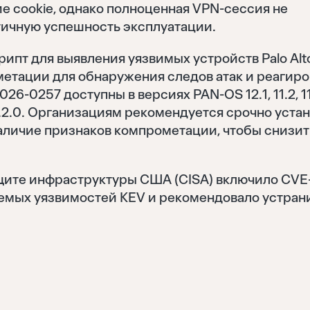
е cookie, однако полноценная VPN-сессия не
стичную успешность эксплуатации.
ипт для выявления уязвимых устройств Palo Alt
метации для обнаружения следов атак и реагир
6-0257 доступны в версиях PAN-OS 12.1, 11.2, 11
 10.2.0. Организациям рекомендуется срочно уста
Восстановить
аличие признаков компрометации, чтобы снизит
Войти
ащите инфраструктуры США (CISA) включило CVE
Отправить
уемых уязвимостей KEV и рекомендовало устран
Забыли пароль?
Нет аккаунта?
Регистрация