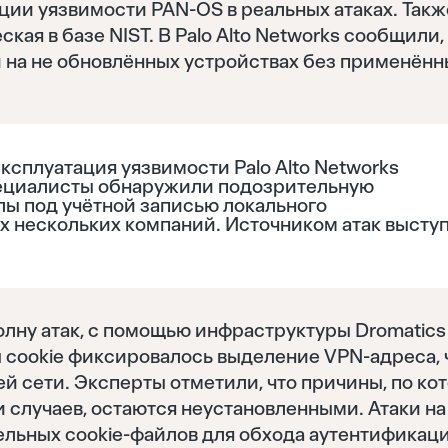
ции уязвимости PAN-OS в реальных атаках. Такж
кая в базе NIST. В Palo Alto Networks сообщили,
 на не обновлённых устройствах без применённ
ксплуатация уязвимости Palo Alto Networks
специалисты обнаружили подозрительную
лы под учётной записью локального
х нескольких компаний. Источником атак высту
олну атак, с помощью инфраструктуры Dromatics
ы cookie фиксировалось выделение VPN-адреса, 
ей сети. Эксперты отметили, что причины, по к
и случаев, остаются неустановленными. Атаки на
ьных cookie-файлов для обхода аутентификаци