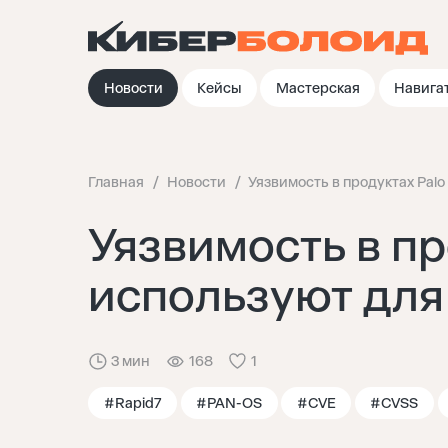
Новости
Кейсы
Мастерская
Навига
Главная
Новости
Уязвимость в продуктах Palo
Уязвимость в пр
используют для
3 мин
168
1
#Rapid7
#PAN-OS
#CVE
#CVSS