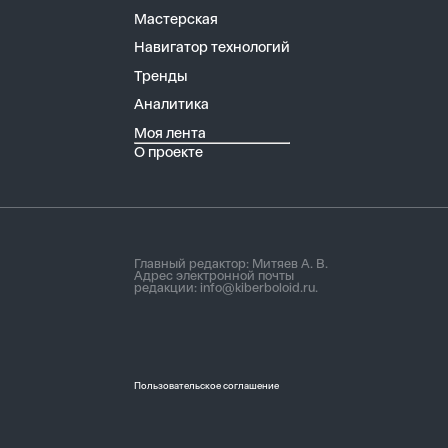
Мастерская
Навигатор технологий
Тренды
Аналитика
Моя лента
О проекте
Главный редактор: Митяев А. В.
Адрес электронной почты
редакции:
info@kiberboloid.ru
.
Пользовательское соглашение