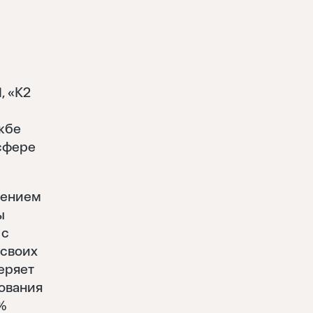
, «K2
жбе
сфере
дением
ы
 с
 своих
еряет
ования
5%