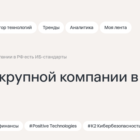
тор технологий
Тренды
Аналитика
Моя лента
пании в РФ есть ИБ-стандарты
 крупной компании в
финансы
#Positive Technologies
#К2 Кибербезопасност