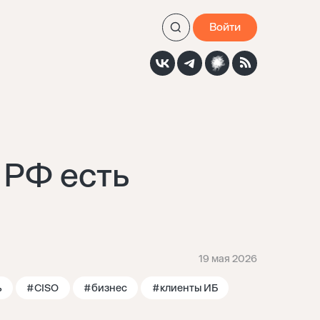
Войти
 РФ есть
19 мая 2026
ь
#CISO
#бизнес
#клиенты ИБ