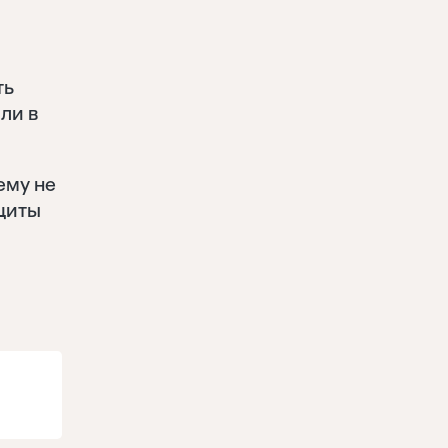
ть
ли в
ему не
щиты
ы