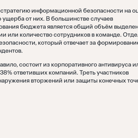
стратегию информационной безопасности на о
 ущерба от них. В большинстве случаев
вания бюджета является общий объём выделе
и или количество сотрудников в команде. Отде
езопасности, который отвечает за формировани
ндентов.
Восстановить
авило, состоит из корпоративного антивируса и
 38% ответивших компаний. Треть участников
Войти
аружения вторжений или защиты конечных точ
Отправить
Забыли пароль?
Нет аккаунта?
Регистрация