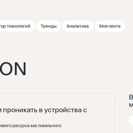
тор технологий
Тренды
Аналитика
Моя лента
ION
В
м
м проникать в устройства с
вого ресурса как локального