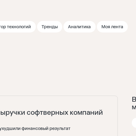
тор технологий
Тренды
Аналитика
Моя лента
В
м
выручки софтверных компаний
и ухудшили финансовый результат