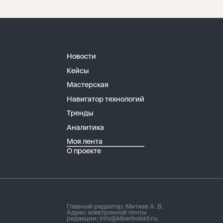
Новости
Кейсы
Мастерская
Навигатор технологий
Тренды
Аналитика
Моя лента
О проекте
Главный редактор: Митяев А. В.
Адрес электронной почты
редакции:
info@kiberboloid.ru
.