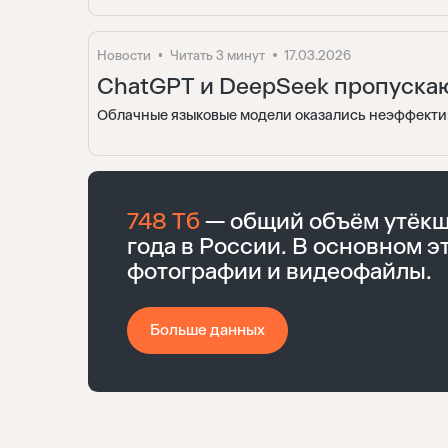
Новости
Читать 3 минут
17.03.2026
ChatGPT и DeepSeek пропускаю
Облачные языковые модели оказались неэффекти
748 Тб
— общий объём утёкш
года в России. В основном э
фотографии и видеофайлы.
Больше данных