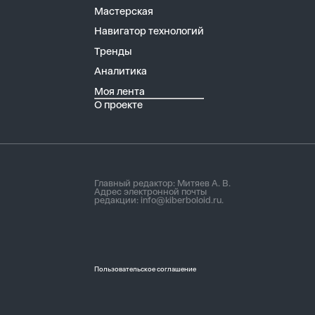
Мастерская
Навигатор технологий
Тренды
Аналитика
Моя лента
О проекте
Главный редактор: Митяев А. В.
Адрес электронной почты
редакции:
info@kiberboloid.ru
.
Пользовательское соглашение