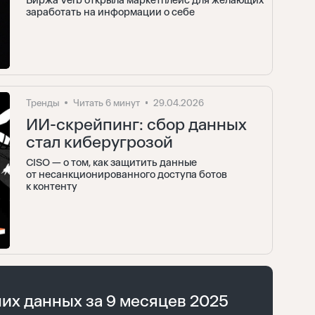
Биржа Verb открыла маркетплейс для желающих
заработать на информации о себе
Тренды
Читать 6 минут
29.04.2026
ИИ-скрейпинг: сбор данных
стал киберугрозой
CISO — о том, как защитить данные
от несанкционированного доступа ботов
к контенту
их данных за 9 месяцев 2025