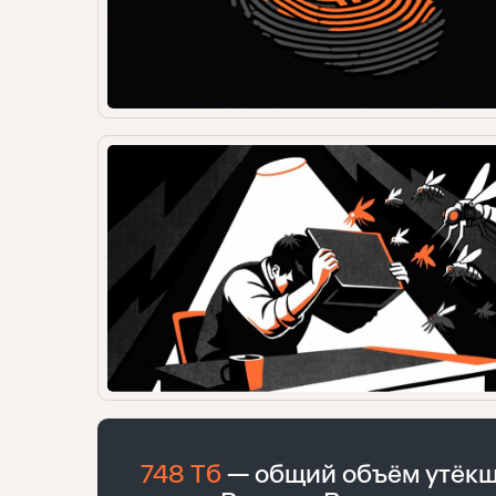
748 Тб
— общий объём утёкш