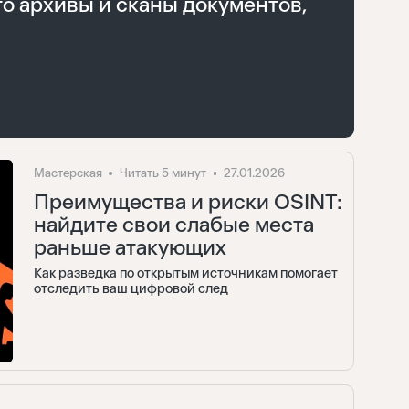
то архивы и сканы документов,
Восстановить
Мастерская
Читать 5 минут
27.01.2026
Преимущества и риски OSINT:
найдите свои слабые места
Войти
раньше атакующих
Отправить
Забыли пароль?
Как разведка по открытым источникам помогает
отследить ваш цифровой след
Нет аккаунта?
Регистрация