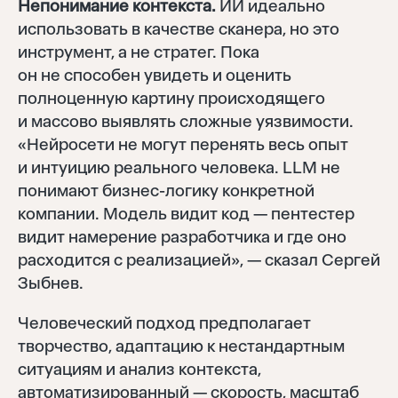
Непонимание контекста.
ИИ идеально
использовать в качестве сканера, но это
инструмент, а не стратег. Пока
Войти
он не способен увидеть и оценить
Восстановить
полноценную картину происходящего
и массово выявлять сложные уязвимости.
Забыли пароль?
Отправить
«Нейросети не могут перенять весь опыт
и интуицию реального человека. LLM не
понимают бизнес-логику конкретной
Нет аккаунта?
Регистрация
компании. Модель видит код — пентестер
видит намерение разработчика и где оно
расходится с реализацией», — сказал Сергей
Зыбнев.
Человеческий подход предполагает
творчество, адаптацию к нестандартным
ситуациям и анализ контекста,
автоматизированный — скорость, масштаб