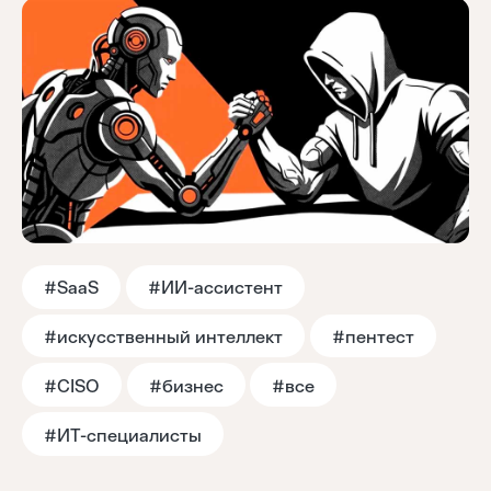
Тренды
Аналитика
Моя лента
#SaaS
#ИИ-ассистент
#искусственный интеллект
#пентест
#CISO
#бизнес
#все
#ИТ-специалисты