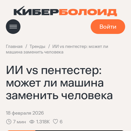
Войти
Главная
Тренды
ИИ vs пентестер: может ли
машина заменить человека
Новости
ИИ vs пентестер:
может ли машина
Кейсы
заменить человека
Мастерская
18 февраля 2026
Навигатор технологий
7 мин
1.318K
6