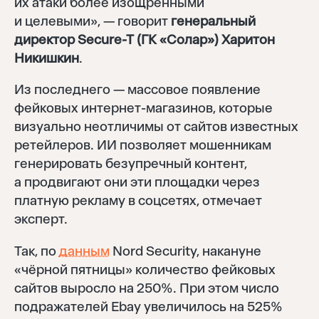
их атаки более изощрёнными
и целевыми», — говорит
генеральный
директор Secure-T (ГК «Солар») Харитон
Никишкин
.
Из последнего — массовое появление
фейковых интернет-магазинов, которые
визуально неотличимы от сайтов известных
ретейлеров. ИИ позволяет мошенникам
генерировать безупречный контент,
а продвигают они эти площадки через
платную рекламу в соцсетях, отмечает
эксперт.
Так, по
данным
Nord Security, накануне
«чёрной пятницы» количество фейковых
сайтов выросло на 250%. При этом число
подражателей Ebay увеличилось на 525%