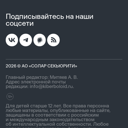
Подписывайтесь на наши
соцсети
2026 © АО «СОЛАР СЕКЬЮРИТИ»
Главный редактор: Митяев А. В.
Адрес электронной почты
редакции:
info@kiberboloid.ru
.
Для детей старше 12 лет. Все права персонна
любые материалы, опубликованные на сайте,
защищены в соответствии с российским
и международным законодательством
об интеллектуальной собственности. Любое