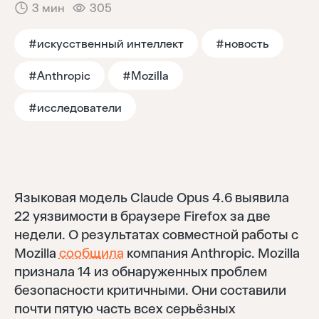
3 мин
305
Тренды
#искусственный интеллект
#новость
Аналитика
#Anthropic
#Mozilla
#исследователи
Моя лента
Языковая модель Claude Opus 4.6 выявила
22 уязвимости в браузере Firefox за две
недели. О результатах совместной работы с
Mozilla
сообщила
компания Anthropic. Mozilla
признала 14 из обнаруженных проблем
безопасности критичными. Они составили
почти пятую часть всех серьёзных