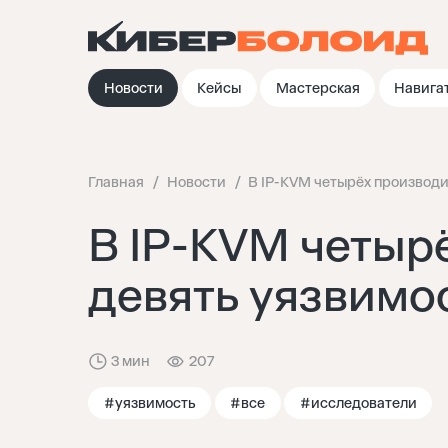
Новости
Кейсы
Мастерская
Навига
Главная
Новости
В IP-KVM четырёх производ
В IP-KVM четыр
девять уязвимо
3 мин
207
#уязвимость
#все
#исследователи