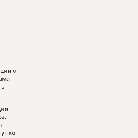
ации с
сама
ть
ции
е,
ет
туп ко