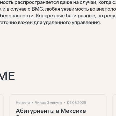
ость распространяется даже на случаи, когда 
к и в случае с BMC, любая уязвимость во внепол
безопасности. Конкретные баги разные, но резу
Восстановить
таточно важен для удалённого управления.
Войти
Отправить
Забыли пароль?
Нет аккаунта?
Регистрация
МЕ
Новости
Читать 3 минуты
05.08.2026
Абитуриенты в Мексике