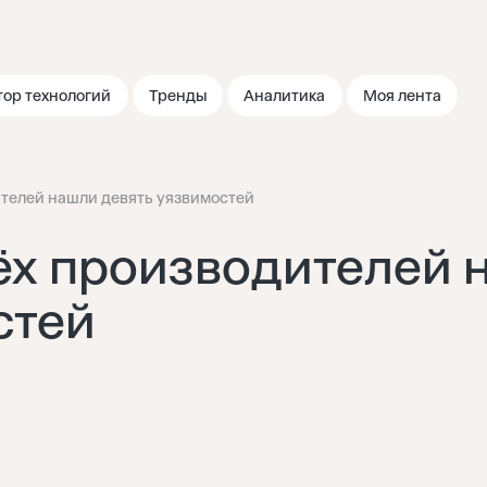
тор технологий
Тренды
Аналитика
Моя лента
ителей нашли девять уязвимостей
ёх производителей 
стей