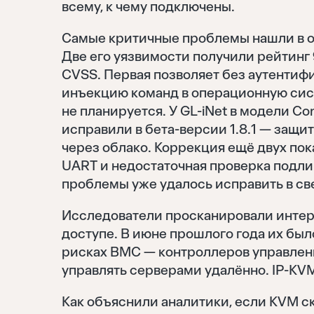
всему, к чему подключены.
Самые критичные проблемы нашли в о
Две его уязвимости получили рейтинг 9
CVSS. Первая позволяет без аутентифи
инъекцию команд в операционную сист
не планируется. У GL-iNet в модели C
исправили в бета-версии 1.8.1 — защи
через облако. Коррекция ещё двух пока
UART и недостаточная проверка подл
проблемы уже удалось исправить в св
Исследователи просканировали интерн
доступе. В июне прошлого года их бы
рисках BMC — контроллеров управлени
управлять серверами удалённо. IP-KV
Как объяснили аналитики, если KVM с