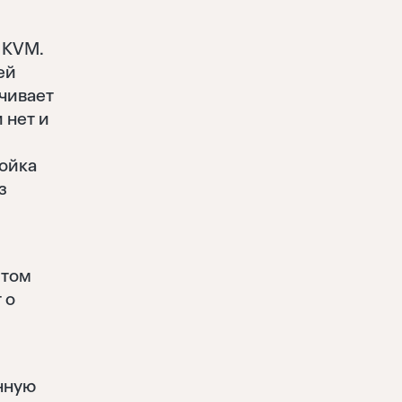
 KVM.
ей
ечивает
 нет и
ройка
з
ытом
 о
нную