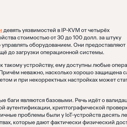
и
девять уязвимостей в IP-KVM от четырёх
ства стоимостью от 30 до 100 долл. за штуку
 управлять оборудованием. Они предоставляют
 ещё до загрузки операционной системы.
к такому устройству, ему доступны любые опер
 Причём неважно, насколько хорошо защищена 
нетом и при некорректных настройках может ста
ые баги являются базовыми. Речь идёт о валида
ой аутентификации, криптографической проверк
ичные проблемы были у IoT-устройств десять л
ствах, которые дают фактически физический дос