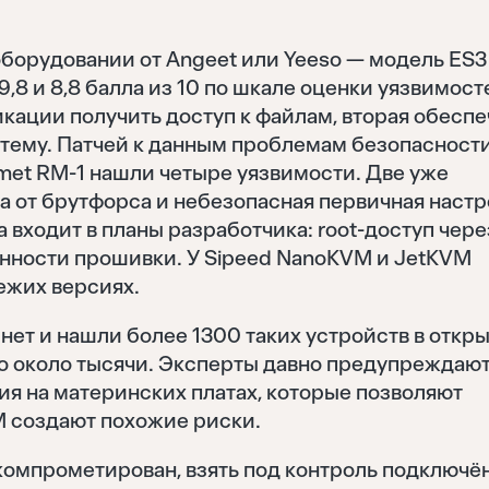
борудовании от Angeet или Yeeso — модель ES3
,8 и 8,8 балла из 10 по шкале оценки уязвимост
кации получить доступ к файлам, вторая обесп
ему. Патчей к данным проблемам безопасности
omet RM-1 нашли четыре уязвимости. Две уже
та от брутфорса и небезопасная первичная наст
 входит в планы разработчика: root-доступ чере
инности прошивки. У Sipeed NanoKVM и JetKVM
ежих версиях.
ет и нашли более 1300 таких устройств в откр
ло около тысячи. Эксперты давно предупреждают
я на материнских платах, которые позволяют
M создают похожие риски.
компрометирован, взять под контроль подключё