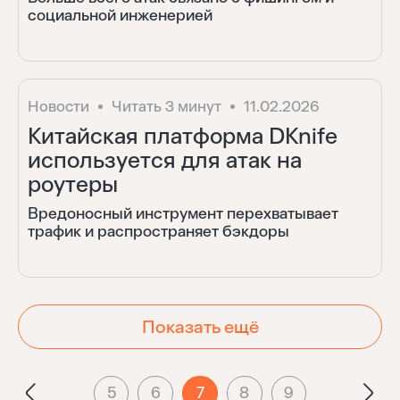
социальной инженерией
Войти
Восстановить
Забыли пароль?
Новости
Читать 3 минут
11.02.2026
Отправить
Китайская платформа DKnife
используется для атак на
Нет аккаунта?
Регистрация
роутеры
Вредоносный инструмент перехватывает
трафик и распространяет бэкдоры
Показать ещё
5
6
7
8
9