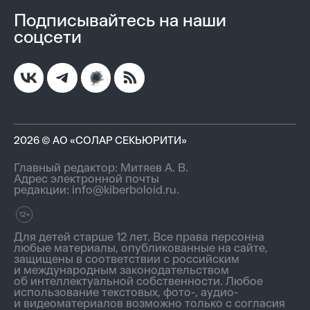
Подписывайтесь на наши
соцсети
2026 © АО «СОЛАР СЕКЬЮРИТИ»
Главный редактор: Митяев А. В.
Адрес электронной почты
редакции:
info@kiberboloid.ru
.
Для детей старше 12 лет. Все права персонна
любые материалы, опубликованные на сайте,
защищены в соответствии с российским
и международным законодательством
об интеллектуальной собственности. Любое
использование текстовых, фото-, аудио-
и видеоматериалов возможно только с согласия